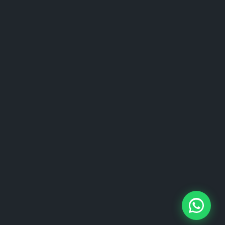
Rank Math installieren und
einrichten
Nach der Installation führt Sie der Rank Math
Setup-Wizard durch alle wichtigen
Einstellungen: Verbindung mit Google Search
Console, Sitemap-Konfiguration, Social Media
Profile und Schema-Markup
Grundeinstellungen.
Rank Math SEO Score über 90
erreichen
Für jeden Beitrag und jede Seite zeigt Rank Math
einen SEO-Score von 0-100. Folgende Elemente
sind für einen Score über 90 nötig:
Element
Wichtigkeit
Tipp