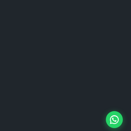
Google Business Profil
optimieren
Das Google Business Profil (früher Google My
Business) ist die Basis für Local SEO. Achten Sie
auf vollständige und korrekte Informationen:
Unternehmensname, Adresse, Telefonnummer,
Öffnungszeiten, Website und Kategorien.
NAP-Konsistenz sicherstellen
NAP steht für Name, Address, Phone Number.
Diese Daten müssen überall im Internet
identisch sein – auf Ihrer Website, in
Branchenverzeichnissen (Gelbe Seiten, Yelp,
Bing Maps) und in Social Media Profilen.
Lokale Keywords strategisch
einsetzen