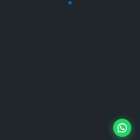
On-Page SEO: Titel, Meta-Description, H-
Struktur, Keyword-Dichte. Technisches SEO:
Ladezeit, Mobile-Optimierung, SSL, Indexierung.
Off-Page: Backlink-Übersicht und Domain
Authority.
Core Web Vitals analysieren
Die Core Web Vitals sind direkt in unserem SEO-
Check integriert. Sehen Sie auf einen Blick, ob
Ihre LCP, FID und CLS-Werte die Google-
Anforderungen erfüllen.
Regelmäßige Analysen
Führen Sie monatliche SEO-Audits durch.
Vergleichen Sie Ergebnisse über Zeit und
priorisieren Sie die wichtigsten Verbesserungen.
Mit dem Gemici Control Center behalten Sie