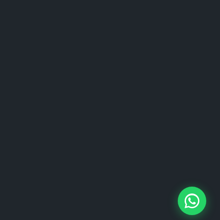
Locken und lange Haare können wunderschön
sein, aber auch herausfordernd, wenn es um
das Entwirren geht. Die richtige
Haarbürste
spielt dabei eine entscheidende Rolle, um Frizz
(wild abstehende, widerspenstige Haare) zu
minimieren und die Gesundheit der Haare zu
erhalten.
Lockenpflege beginnt mit der
richtigen Bürste
1. Die Kunst des Entwirrens:
Locken neigen dazu, sich leicht zu verheddern.
Eine
Entwirrbürste
mit flexiblen Borsten