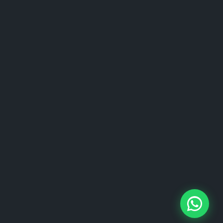
für Ihr Unternehmen suchen, eine etablierte
Domain mit Traffic kaufen oder Ihre
bestehende Domain bewerten möchten –
dieser Leitfaden liefert alle wichtigen
Informationen.
Was macht eine gute
Domain aus?
Eine hochwertige Domain erfüllt folgende
Kriterien: Sie ist kurz, einprägsam, leicht zu
buchstabieren und zu merken. Sie enthält
idealerweise ein relevantes Keyword und ist in
der gewünschten Top-Level-Domain (.de,
.com) verfügbar. Sonderzeichen und
Bindestriche sollten vermieden werden.
Domain-Typen und ihre Vor-
und Nachteile